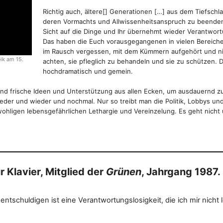
Richtig auch, ältere[] Generationen […] aus dem Tiefsch
deren Vormachts und Allwissenheitsanspruch zu beenden u
Sicht auf die Dinge und Ihr übernehmt wieder Verantwort
Das haben die Euch vorausgegangenen in vielen Bereichen
im Rausch vergessen, mit dem Kümmern aufgehört und nic
ik am 15.
achten, sie pfleglich zu behandeln und sie zu schützen. D
hochdramatisch und gemein.
d frische Ideen und Unterstützung aus allen Ecken, um ausdauernd zu
der und wieder und nochmal. Nur so treibt man die Politik, Lobbys un
wohligen lebensgefährlichen Lethargie und Vereinzelung. Es geht nicht
ür Klavier, Mitglied der
Grünen
, Jahrgang 1987.
ntschuldigen ist eine Verantwortungslosigkeit, die ich mir nicht 