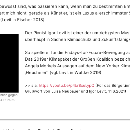
n bewusst sind, was passieren kann, wenn man zu bestimmten En
rt mich nicht, gerade als Künstler, ist ein Luxus allerschlimmster 
(Levit in Fischer 2018).
Der Pianist Igor Levit ist einer der umtriebigsten Mu
überhaupt in Sachen Klimaschutz und Zukunftsfähigk
So spielte er für die Fridays-for-Future-Bewegung au
Das 2019er Klimapaket der Großen Koalition bezeichnet
Angela Merkels Aussagen auf dem New Yorker Klimag
‚Heuchelei‘“ (vgl. Levit in Wuttke 2019)
>> s.a.
https://youtu.be/p4br8xuLypQ
(Für das Bürger:in
Grußwort von Luisa Neubauer und Igor Levit, 11.6.2021)
:innen gegen
 4.12.2020