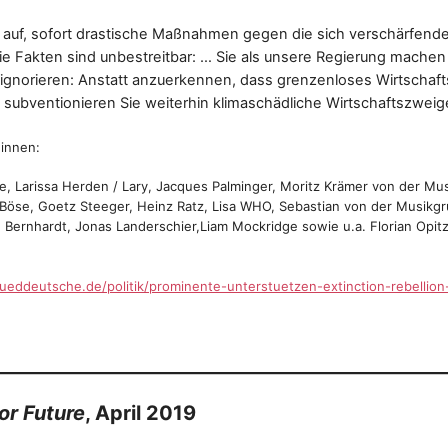
e auf, sofort drastische Maßnahmen gegen die sich verschärfende 
die Fakten sind unbestreitbar: … Sie als unsere Regierung machen
k ignorieren: Anstatt anzuerkennen, dass grenzenloses Wirtscha
 subventionieren Sie weiterhin klimaschädliche Wirtschaftszweige
:innen:
tke, Larissa Herden / Lary, Jacques Palminger, Moritz Krämer von der 
l Böse, Goetz Steeger, Heinz Ratz, Lisa WHO, Sebastian von der Musik
e Bernhardt, Jonas Landerschier,Liam Mockridge sowie u.a. Florian Opitz
ueddeutsche.de/politik/prominente-unterstuetzen-extinction-rebellion
or Future
, April 2019