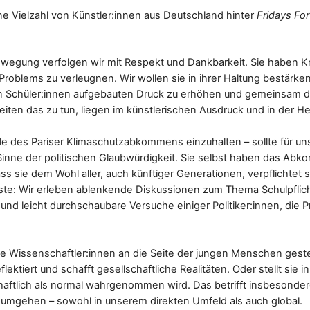
ne Vielzahl von Künstler:innen aus Deutschland hinter
Fridays For
ewegung verfolgen wir mit Respekt und Dankbarkeit. Sie haben Kr
 Problems zu verleugnen. Wir wollen sie in ihrer Haltung bestärk
en Schüler:innen aufgebauten Druck zu erhöhen und gemeinsam 
en das zu tun, liegen im künstlerischen Ausdruck und in der Hers
ele des Pariser Klimaschutzabkommens einzuhalten – sollte für u
 Sinne der politischen Glaubwürdigkeit. Sie selbst haben das Ab
ss sie dem Wohl aller, auch künftiger Generationen, verpflichtet s
este: Wir erleben ablenkende Diskussionen zum Thema Schulpflich
 und leicht durchschaubare Versuche einiger Politiker:innen, die
Wissenschaftler:innen an die Seite der jungen Menschen gestell
eflektiert und schafft gesellschaftliche Realitäten. Oder stellt sie
haftlich als normal wahrgenommen wird. Das betrifft insbesondere
umgehen – sowohl in unserem direkten Umfeld als auch global.