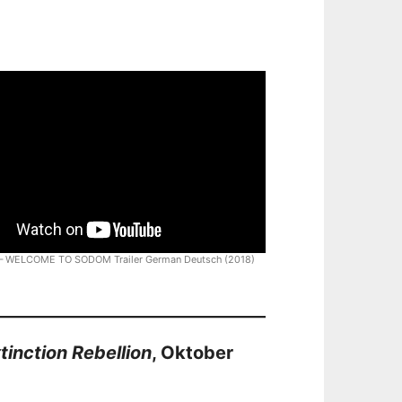
 – WELCOME TO SODOM Trailer German Deutsch (2018)
tinction Rebellion
, Oktober