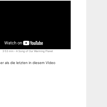
3:53 min – A Song of Our Warming Planet
r als die letzten in diesem VIdeo