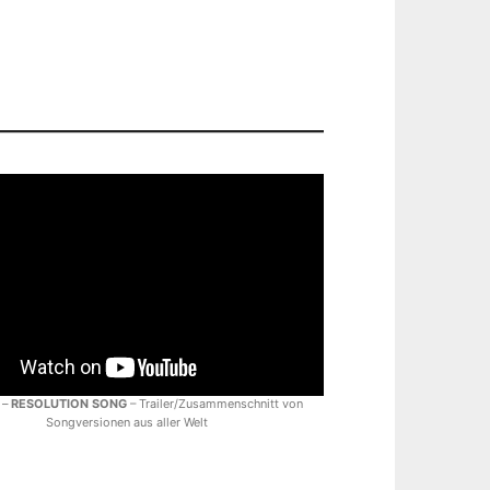
 –
RESOLUTION SONG
– Trailer/Zusammenschnitt von
Songversionen aus aller Welt