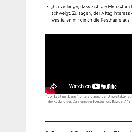
„Ich verlange, dass sich die Mensche
schweigt. Zu sagen, der Alltag interessie
was fallen mir gleich die Resthaare aus“ 
:Igor Levit im „Danni“, Unterstützung der Umweltaktivist
die Rodung des Dannenröder Forstes wg. Bau der A49,