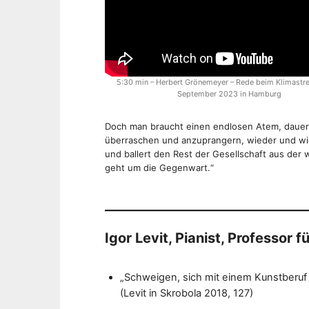
k
L
w
i
r
t
I
s
c
h
M
a
f
5:30 min – Herbert Grönemeyer – Rede beim Klimastre
t
A
September 2023 in Hamburg
K
Doch man braucht einen endlosen Atem, dauern
überraschen und anzuprangern, wieder und wie
R
und ballert den Rest der Gesellschaft aus der 
geht um die Gegenwart.“
I
S
E
Igor Levit, Pianist, Professor f
„Schweigen, sich mit einem Kunstberuf e
(Levit in Skrobola 2018, 127)