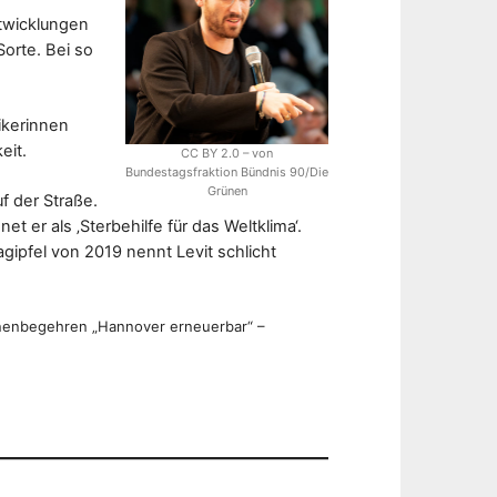
twicklungen
Sorte. Bei so
sikerinnen
eit.
CC BY 2.0 – von
Bundestagsfraktion Bündnis 90/Die
Grünen
f der Straße.
 er als ‚Sterbehilfe für das Weltklima‘.
ipfel von 2019 nennt Levit schlicht
nenbegehren „Hannover erneuerbar“ –